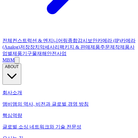
전체
컨스트럭션 & 엔지니어링
종합감시보안
카메라 (IP)
카메라
(Analog)
저장장치
악세사리
팩키지 & 판매제품
주문제작제품
사
업별제품
기구물
재해안전사업
MBM
ABOUT
회사소개
앰비앰의 역사, 비전과 글로벌 경영 방침
핵심역량
글로벌 소싱 네트워크와 기술 전문성